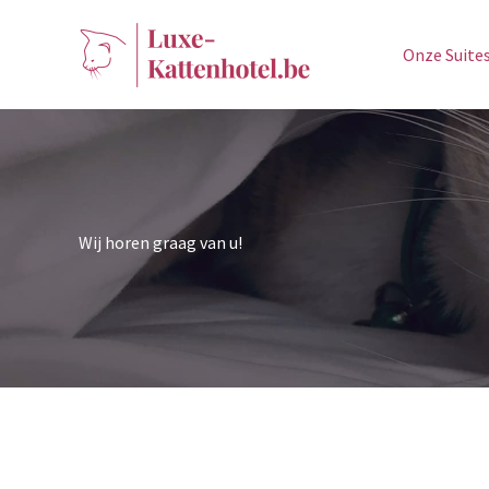
Ga
naar
Onze Suite
de
inhoud
Wij horen graag van u!