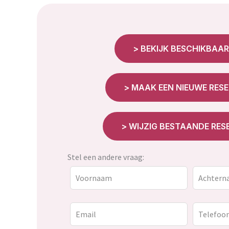
> BEKIJK BESCHIKBAAR
> MAAK EEN NIEUWE RESE
> WIJZIG BESTAANDE RES
Stel een andere vraag:
Laat
dit
veld
blanco