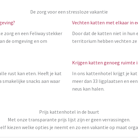
De zorg voor een stressloze vakantie
mgeving?
Vechten katten met elkaar in 
le zorg en een Feliway stekker
Door dat de katten niet in hun 
 aan de omgeving en om
territorium hebben vechten ze 
Krijgen katten genoeg ruimte i
lle rust kan eten. Heeft je kat
In ons kattenhotel krijgt je kat
 smakelijke snacks aan waar
meer dan 33 ligplaatsen en een
neus kan halen.
Prijs kattenhotel in de buurt
Met onze transparante prijs lijst zijn er geen verrassingen.
zelf kiezen welke opties je neemt en zo een vakantie op maat orga