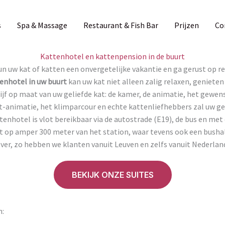
s
Spa & Massage
Restaurant & Fish Bar
Prijzen
Co
Kattenhotel en kattenpension in de buurt
n uw kat of katten een onvergetelijke vakantie en ga gerust op re
enhotel in uw buurt
kan uw kat niet alleen zalig relaxen, geniete
ijf op maat van uw geliefde kat: de kamer, de animatie, het gewens
-animatie, het klimparcour en echte kattenliefhebbers zal uw geli
enhotel is vlot bereikbaar via de autostrade (E19), de bus en met 
t op amper 300 meter van het station, waar tevens ook een bushal
er, zo hebben we klanten vanuit Leuven en zelfs vanuit Nederla
BEKIJK ONZE SUITES
n: