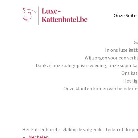
Ga
naar
Onze Suite
de
inhoud
Gu
In ons luxe
katt
Wij zorgen voor een verbl
Dankzij onze aangepaste voeding, onze super kat
Ons katt
Het lig
Onze klanten komen van heinde en v
Het kattenhotel is vlakbij de volgende steden of drope
Mechelen