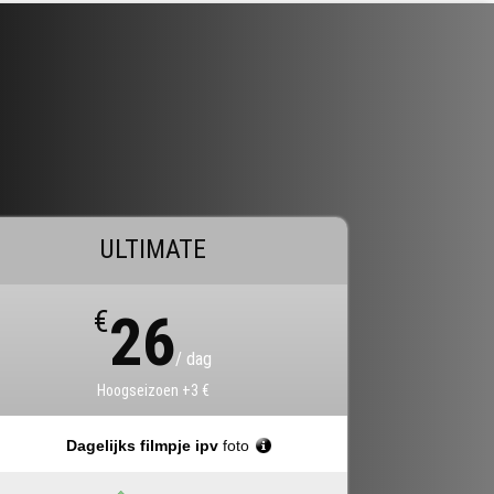
ULTIMATE
€
26
/ dag
Hoogseizoen +3 €
Dagelijks filmpje ipv
foto