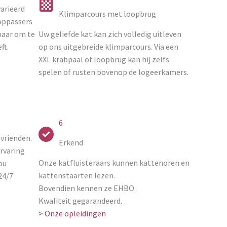
arieerd
Klimparcours met loopbrug
oppassers
kbaar om te
Uw geliefde kat kan zich volledig uitleven
ft.
op ons uitgebreide klimparcours. Via een
XXL krabpaal of loopbrug kan hij zelfs
spelen of rusten bovenop de logeerkamers.
6
vrienden.
Erkend
rvaring
Onze katfluisteraars kunnen kattenoren en
ou
kattenstaarten lezen.
24/7
Bovendien kennen ze EHBO.
Kwaliteit gegarandeerd.
> Onze opleidingen