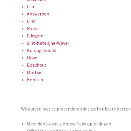
Lier
Antwerpen
Lint
Rumst
Edegem
Sint-Katelijne-Waver
Koningshooikt
Hove
Boechout
Mortsel
Kontich
We durven niet te pretenderen dat we het beste kattenh
Meer dan 14 katten specifieke opleidingen
Officiëel erkend door dierenwelzijn