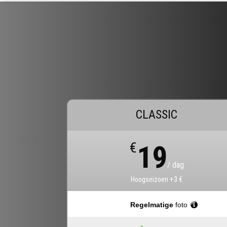
CLASSIC
€
19
/ dag
Hoogseizoen +3 €
Regelmatige
foto