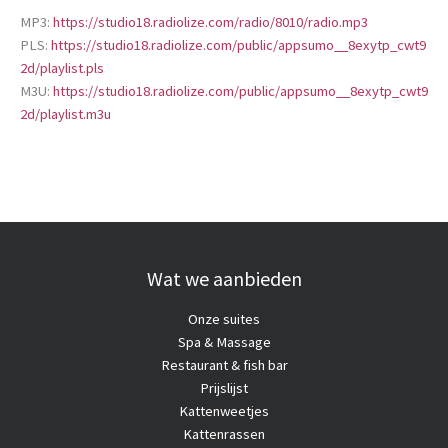
MP3:
https://studio18.radiolize.com/radio/8010/radio.mp3
PLS:
https://studio18.radiolize.com/public/appsumo__8exytp_cwt9
2d/playlist.pls
M3U:
https://studio18.radiolize.com/public/appsumo__8exytp_cwt9
2d/playlist.m3u
Wat we aanbieden
Onze suites
Spa & Massage
Restaurant & fish bar
Prijslijst
Kattenweetjes
Kattenrassen