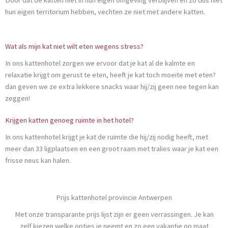
Door dat de katten niet in hun eigen omgeving verblijven en zo dus niet
hun eigen territorium hebben, vechten ze niet met andere katten.
Wat als mijn kat niet wilt eten wegens stress?
In ons kattenhotel zorgen we ervoor dat je kat al de kalmte en
relaxatie krijgt om gerust te eten, heeft je kat toch moeite met eten?
dan geven we ze extra lekkere snacks waar hij/zij geen nee tegen kan
zeggen!
Krijgen katten genoeg ruimte in het hotel?
In ons kattenhotel krijgt je kat de ruimte die hij/zij nodig heeft, met
meer dan 33 ligplaatsen en een groot raam met tralies waar je kat een
frisse neus kan halen.
Prijs kattenhotel provincie Antwerpen
Met onze transparante prijs lijst zijn er geen verrassingen. Je kan
zelf kiezen welke opties je neemt en zo een vakantie op maat