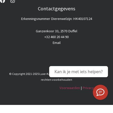
Contactgegevens
Erkenningsnummer Dierenwelzijn: HK40107124
Ganzenkoor 33, 2570 Duffel
+32 460 20 44 90
Email
Kan ik je met iets helpen?
© Copyright 2021-2025 Luxe-Kattenhotel |
Goedkope webhosting
© Alle
rechten voorbehouden
Voorwaarden
|
Privacy & Policy
Nederlands
English
(
Engels
)