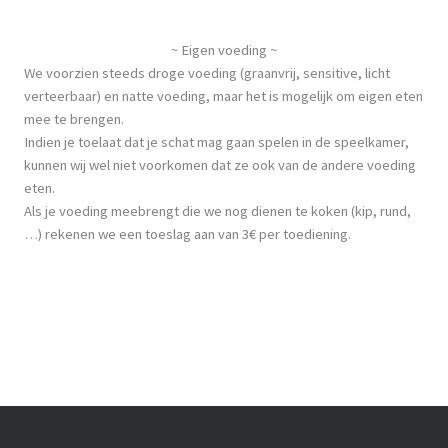
~ Eigen voeding ~
We voorzien steeds droge voeding (graanvrij, sensitive, licht
verteerbaar) en natte voeding, maar het is mogelijk om eigen eten
mee te brengen.
Indien je toelaat dat je schat mag gaan spelen in de speelkamer,
kunnen wij wel niet voorkomen dat ze ook van de andere voeding
eten.
Als je voeding meebrengt die we nog dienen te koken (kip, rund,
…) rekenen we een toeslag aan van 3€ per toediening.