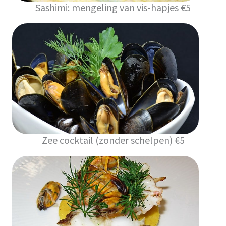
Sashimi: mengeling van vis-hapjes €5
Zee cocktail (zonder schelpen) €5