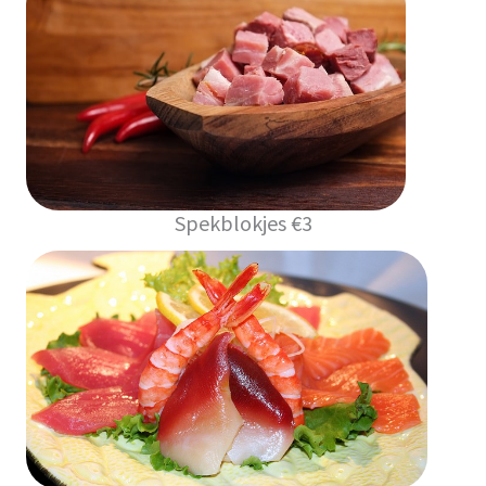
Spekblokjes €3