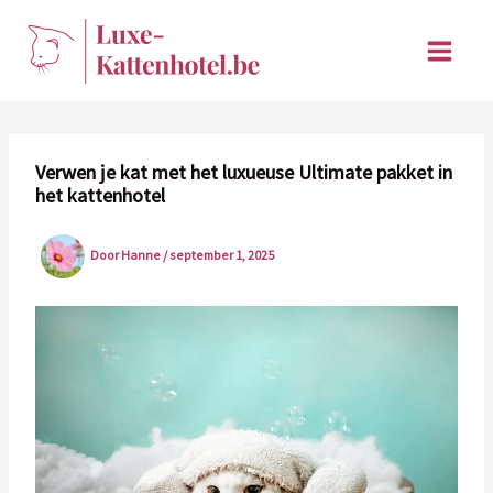
Ga
naar
de
inhoud
Verwen je kat met het luxueuse Ultimate pakket in
het kattenhotel
Door
Hanne
/
september 1, 2025