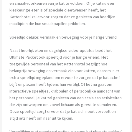
en smaakvoorkeuren van je kat te voldoen. Of je kat nu een
kieskeurige eter is of speciale dieetwensen heeft, het
Kattenhotel zal ervoor zorgen dat ze genieten van heerlijke
maaltijden die hun smaakpapillen prikkelen.
Speeltijd deluxe: vermaak en beweging voor je harige vriend
Naast heerlijk eten en dagelijkse video-updates biedt het
Ultimate Pakket ook speeltijd voor je harige vriend. Het
toegewijde personeel van het Kattenhotel begrijpt hoe
belangrijk beweging en vermaak zijn voor katten, daarom is er
extra speeltijd ingepland om ervoor te zorgen dat je kat actief
blijft en plezier heeft tijdens hun verblijf. Of het nu gaat om
interactieve speeltjes, krabpalen of persoonlijke aandacht van
het personeel, je kat zal genieten van een scala aan activiteiten
die zijn ontworpen om zowel lichaam als geest te stimuleren.
Deze speeltijd zorgt ervoor dat je kat zich nooit verveelt en
altijd iets heeft om naar uit te kijken.
Vergelijking met standaard opties: waarom het ultimate pakket?