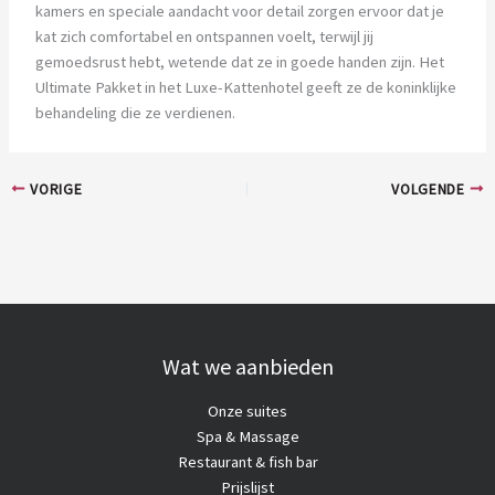
kamers en speciale aandacht voor detail zorgen ervoor dat je
kat zich comfortabel en ontspannen voelt, terwijl jij
gemoedsrust hebt, wetende dat ze in goede handen zijn. Het
Ultimate Pakket in het Luxe-Kattenhotel geeft ze de koninklijke
behandeling die ze verdienen.
VORIGE
VOLGENDE
Wat we aanbieden
Onze suites
Spa & Massage
Restaurant & fish bar
Prijslijst