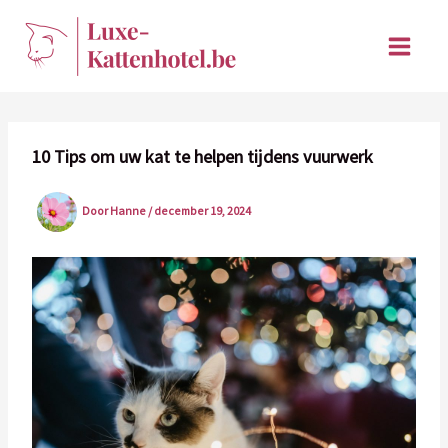
Ga
naar
de
inhoud
10 Tips om uw kat te helpen tijdens vuurwerk
Door
Hanne
/
december 19, 2024