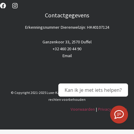
Contactgegevens
Erkenningsnummer Dierenwelzijn: HK40107124
Ganzenkoor 33, 2570 Duffel
+32 460 20 44 90
Email
Kan ik je met iets helpen?
© Copyright 2021-2025 Luxe-Kattenhotel |
Goedkope webhosting
© Alle
rechten voorbehouden
Voorwaarden
|
Privacy & Policy