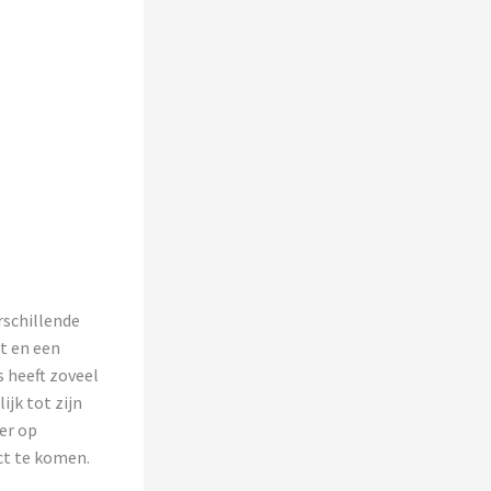
rschillende
t en een
s heeft zoveel
ijk tot zijn
er op
act te komen.