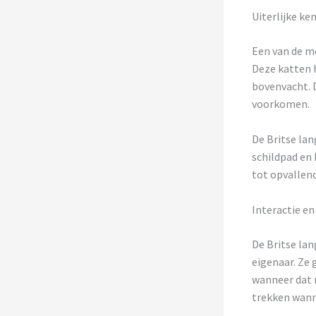
Uiterlijke ke
Een van de me
Deze katten 
bovenvacht. D
voorkomen.
De Britse lan
schildpad en 
tot opvallend
Interactie e
De Britse lan
eigenaar. Ze 
wanneer dat n
trekken wann