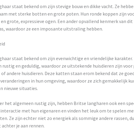
ghaar staat bekend om zijn stevige bouw en dikke vacht. Ze hebbe
haam met sterke botten en grote poten. Hun ronde koppen zijn vo
en grote, expressieve ogen. Een ander opvallend kenmerk van dit 
as, waardoor ze een imposante uitstraling hebben.
eid
ghaar staat bekend om zijn evenwichtige en vriendelijke karakter. 
rustig en geduldig, waardoor ze uitstekende huisdieren zijn voor
 of andere huisdieren. Deze katten staan erom bekend dat ze goe
eranderingen in hun omgeving, waardoor ze zich gemakkelijk k
n nieuwe situaties.
r het algemeen rustig zijn, hebben Britse langharen ook een spee
 interactie met hun eigenaren en vinden het leuk om te spelen m
ten. Ze zijn echter niet zo energiek als sommige andere rassen, du
 achter je aan rennen.