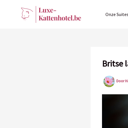
Ga
naar
Onze Suite
de
inhoud
Britse 
Door
H