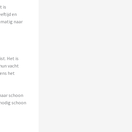
 is
eftijd en
elmatig naar
st. Het is
hun vacht
dens het
ghaar schoon
 nodig schoon