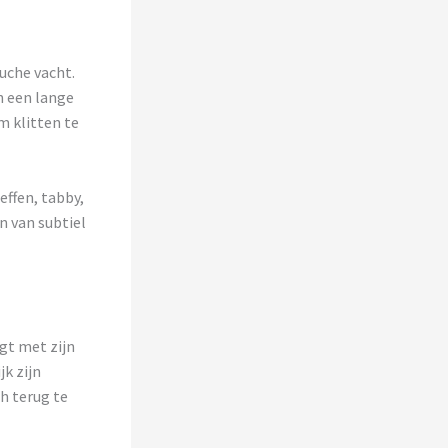
uche vacht.
n een lange
m klitten te
effen, tabby,
n van subtiel
gt met zijn
k zijn
h terug te