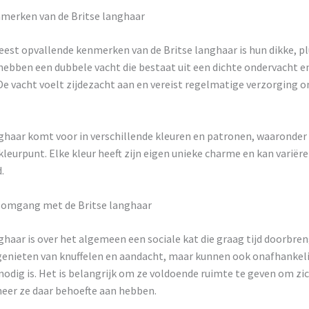
nmerken van de Britse langhaar
est opvallende kenmerken van de Britse langhaar is hun dikke, pl
hebben een dubbele vacht die bestaat uit een dichte ondervacht e
e vacht voelt zijdezacht aan en vereist regelmatige verzorging o
ghaar komt voor in verschillende kleuren en patronen, waaronder 
kleurpunt. Elke kleur heeft zijn eigen unieke charme en kan variëre
.
n omgang met de Britse langhaar
ghaar is over het algemeen een sociale kat die graag tijd doorbren
genieten van knuffelen en aandacht, maar kunnen ook onafhankelij
odig is. Het is belangrijk om ze voldoende ruimte te geven om zic
eer ze daar behoefte aan hebben.