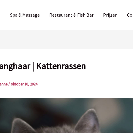
s
Spa & Massage
Restaurant & Fish Bar
Prijzen
Co
langhaar | Kattenrassen
anne
/
oktober 10, 2024