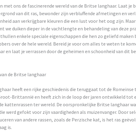
 met ons de fascinerende wereld van de Britse langhaar. Laat je 
rgrond van dit ras, bewonder zijn verbluffende afmetingen en verli
nheid aan verkrijgbare kleuren die een lust voor het oog zijn. Maar
ant we duiken dieper in de vachtlengte en behandeling van deze pr
thullen enkele speciale eigenschappen die hen zo geliefd maken b
bers over de hele wereld. Bereid je voor om alles te weten te kom
ar en laat je verrassen door de geheimen en schoonheid van dit b
van de Britse langhaar
ghaar heeft een rijke geschiedenis die teruggaat tot de Romeinse ti
root-Brittannië en heeft zich in de loop der jaren ontwikkeld tot 
e kattenrassen ter wereld. De oorspronkelijke Britse langhaar wa
die werd gefokt voor zijn vaardigheden als muizenvanger. Door sel
uceren van andere rassen, zoals de Perzische kat, is het ras geëvo
ag is.