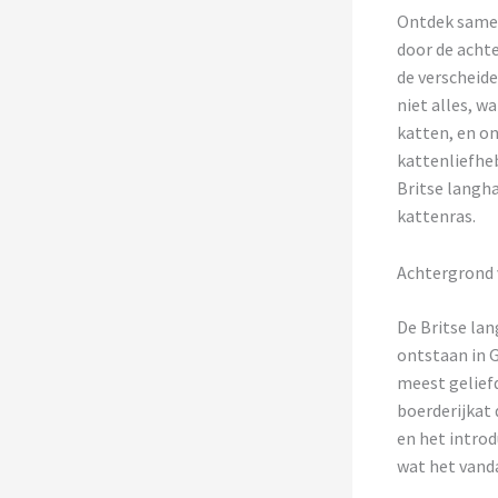
Ontdek samen
door de achte
de verscheide
niet alles, w
katten, en on
kattenliefheb
Britse langha
kattenras.
Achtergrond 
De Britse lan
ontstaan in G
meest geliefd
boerderijkat 
en het introd
wat het vanda