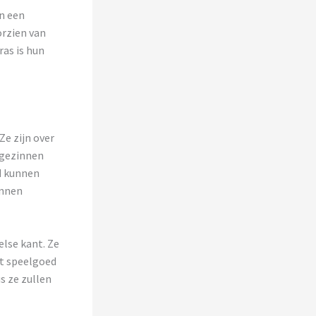
n een
orzien van
ras is hun
Ze zijn over
 gezinnen
d kunnen
unnen
lse kant. Ze
et speelgoed
s ze zullen