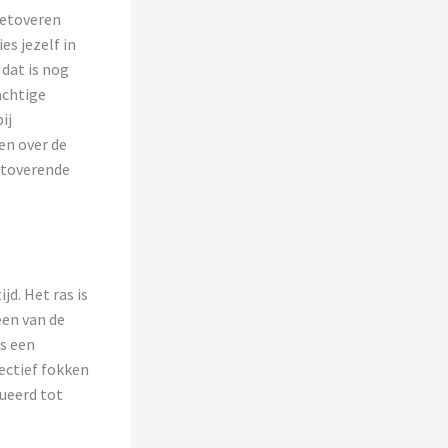
betoveren
es jezelf in
 dat is nog
achtige
ij
en over de
etoverende
jd. Het ras is
een van de
s een
ectief fokken
lueerd tot