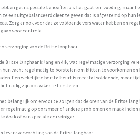
hebben geen speciale behoeften als het gaat om voeding, maar het
 ze een uitgebalanceerd dieet te geven dat is afgestemd op hun le
veau. Zorg er ook voor dat ze voldoende vers water hebben en reg
 gaan voor controle.
en verzorging van de Britse langhaar
de Britse langhaar is lang en dik, wat regelmatige verzorging verei
m hun vacht regelmatig te borstelen om klitten te voorkomen en 
uden. Een wekelijkse borstelbeurt is meestal voldoende, maar tij
het nodig zijn om vaker te borstelen.
het belangrijk om ervoor te zorgen dat de oren van de Britse lan
leer regelmatig op oorsmeer of andere problemen en maak indien
e doek of een speciale oorreiniger.
n levensverwachting van de Britse langhaar