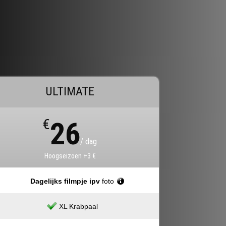
ULTIMATE
€
26
/ dag
Hoogseizoen +3 €
Dagelijks filmpje ipv
foto
XL Krabpaal