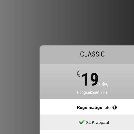
CLASSIC
€
19
/ dag
Hoogseizoen +3 €
Regelmatige
foto
XL Krabpaal