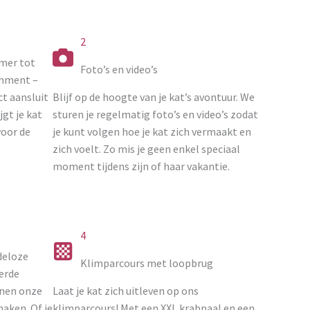
2
amer tot
Foto’s en video’s
inment –
ct aansluit
Blijf op de hoogte van je kat’s avontuur. We
jgt je kat
sturen je regelmatig foto’s en video’s zodat
voor de
je kunt volgen hoe je kat zich vermaakt en
zich voelt. Zo mis je geen enkel speciaal
moment tijdens zijn of haar vakantie.
4
deloze
Klimparcours met loopbrug
eerde
nnen onze
Laat je kat zich uitleven op ons
maken. Of je
klimparcours! Met een XXL krabpaal en een