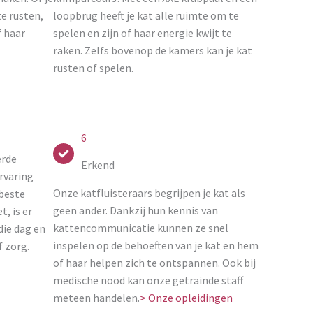
te rusten,
loopbrug heeft je kat alle ruimte om te
f haar
spelen en zijn of haar energie kwijt te
raken. Zelfs bovenop de kamers kan je kat
rusten of spelen.
6
erde
Erkend
rvaring
Onze katfluisteraars begrijpen je kat als
 beste
geen ander. Dankzij hun kennis van
t, is er
kattencommunicatie kunnen ze snel
 die dag en
inspelen op de behoeften van je kat en hem
f zorg.
of haar helpen zich te ontspannen. Ook bij
medische nood kan onze getrainde staff
meteen handelen.
> Onze opleidingen