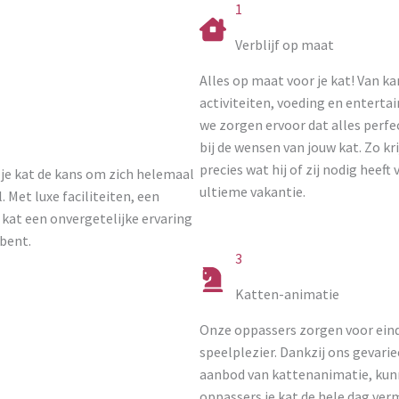
1
Verblijf op maat
Alles op maat voor je kat! Van k
activiteiten, voeding en enterta
we zorgen ervoor dat alles perfe
bij de wensen van jouw kat. Zo kri
precies wat hij of zij nodig heeft 
 je kat de kans om zich helemaal
ultieme vakantie.
 Met luxe faciliteiten, een
e kat een onvergetelijke ervaring
 bent.
3
Katten-animatie
Onze oppassers zorgen voor ein
speelplezier. Dankzij ons gevari
aanbod van kattenanimatie, ku
oppassers je kat de hele dag ver