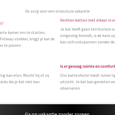
De zorg voor een stressloze vakantie
Vechten katten met elkaar in 
el?
Je kat heeft geen territorium o
parte kamer om te starten,
omgeving bevindt, is de kans o
liway-stekker, krijgt je kat de
kan zich ontspannen zonder de 
an te passen.
Is er genoeg ruimte en comfor
ig kan eten. Mocht hij of zij
Ons kattenhotel biedt ruime l
cks die je kat niet kan
uitzicht. Je kat kan genieten v
observeren.
Ga op vakantie zonder zorgen.