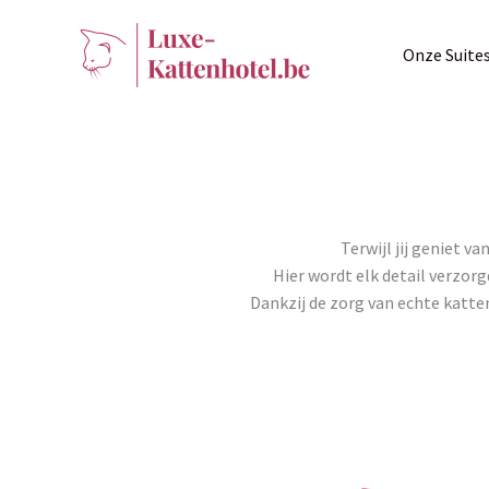
Ga
naar
Onze Suite
de
inhoud
Terwijl jij geniet v
Hier wordt elk detail verzor
Dankzij de zorg van echte katten