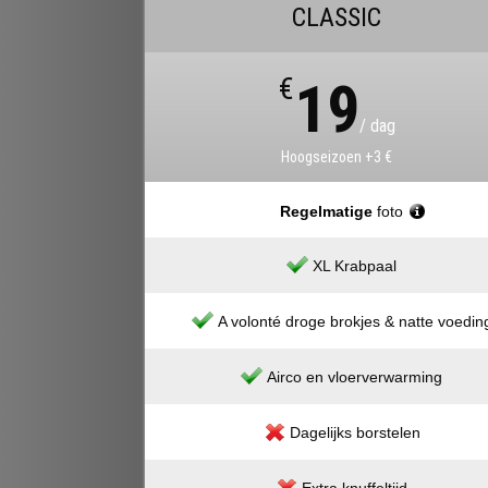
CLASSIC
€
19
/ dag
Hoogseizoen +3 €
Regelmatige
foto
XL Krabpaal
A volonté droge brokjes & natte voedin
Airco en vloerverwarming
Dagelijks borstelen