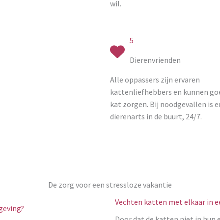
wil.
5
Dierenvrienden
Alle oppassers zijn ervaren
kattenliefhebbers en kunnen goe
kat zorgen. Bij noodgevallen is er
dierenarts in de buurt, 24/7.
De zorg voor een stressloze vakantie
Vechten katten met elkaar in 
mgeving?
Door dat de katten niet in hun 