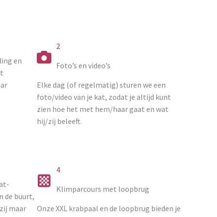
2
ding en
Foto’s en video’s
dt
aar
Elke dag (of regelmatig) sturen we een
foto/video van je kat, zodat je altijd kunt
zien hoe het met hem/haar gaat en wat
hij/zij beleeft.
4
at-
Klimparcours met loopbrug
n de buurt,
zij maar
Onze XXL krabpaal en de loopbrug bieden je