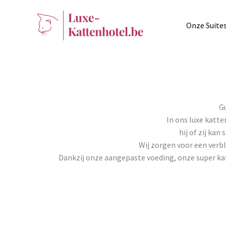
Ga
naar
Onze Suite
de
inhoud
Gu
In ons luxe katte
hij of zij ka
Wij zorgen voor een verbl
Dankzij onze aangepaste voeding, onze super kat