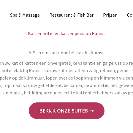
s
Spa & Massage
Restaurant & Fish Bar
Prijzen
Co
Kattenhotel en kattenpension Rumst
5-Sterren kattenhotel vlak bij Rumst
n uw kat of katten een onvergetelijke vakantie en ga gerust op re
nhotel vlak bij Rumst kan uw kat niet alleen zalig relaxen, genie
n spelen op de klimmuur, lopen over de loopbrug en klimmen via een
ijf op maat van uw geliefde kat: de kamer, de animatie, het gewens
-animatie, het klimparcour en echte kattenliefhebbers zal uw geli
BEKIJK ONZE SUITES