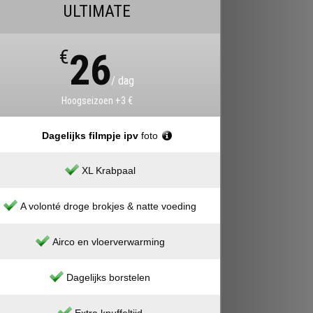
ULTIMATE
€
26
/ dag
Hoogseizoen +3 €
Dagelijks filmpje ipv
foto
XL Krabpaal
A volonté droge brokjes & natte voeding
Airco en vloerverwarming
Dagelijks borstelen