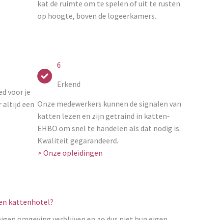
kat de ruimte om te spelen of uit te rusten
op hoogte, boven de logeerkamers.
6
Erkend
d voor je
Onze medewerkers kunnen de signalen van
 altijd een
katten lezen en zijn getraind in katten-
EHBO om snel te handelen als dat nodig is.
Kwaliteit gegarandeerd.
> Onze opleidingen
een kattenhotel?
eigen omgeving verblijven en zo dus niet hun eigen