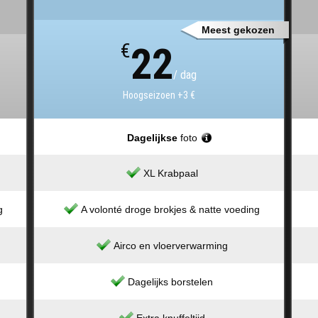
Meest gekozen
€
22
/ dag
Hoogseizoen +3 €
Dagelijkse
foto
XL Krabpaal
g
A volonté droge brokjes & natte voeding
Airco en vloerverwarming
Dagelijks borstelen