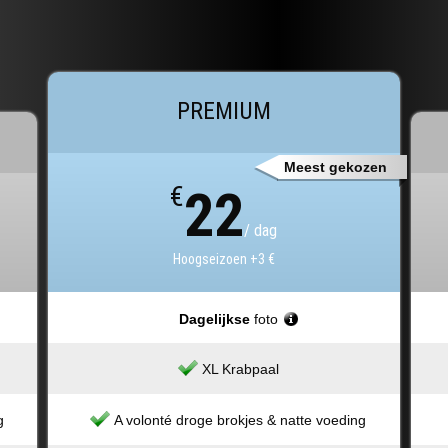
PREMIUM
Meest gekozen
€
22
/ dag
Hoogseizoen +3 €
Dagelijkse
foto
XL Krabpaal
g
A volonté droge brokjes & natte voeding