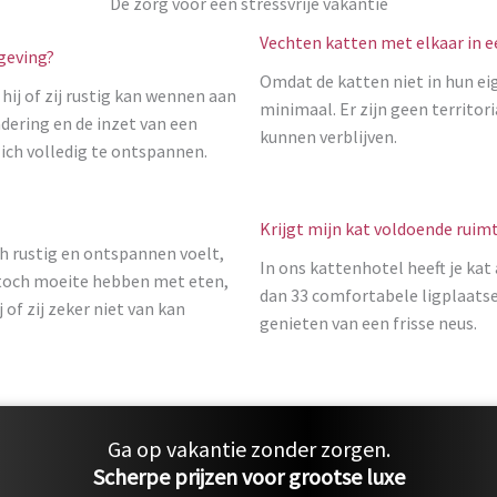
De zorg voor een stressvrije vakantie
Vechten katten met elkaar in 
mgeving?
Omdat de katten niet in hun eig
hij of zij rustig kan wennen aan
minimaal. Er zijn geen territor
ering en de inzet van een
kunnen verblijven.
zich volledig te ontspannen.
Krijgt mijn kat voldoende ruimt
ch rustig en ontspannen voelt,
In ons kattenhotel heeft je kat 
at toch moeite hebben met eten,
dan 33 comfortabele ligplaatse
of zij zeker niet van kan
genieten van een frisse neus.
Ga op vakantie zonder zorgen.
Scherpe prijzen voor grootse luxe