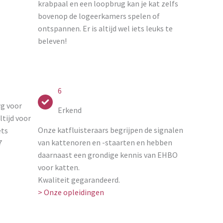
krabpaal en een loopbrug kan je kat zelfs
bovenop de logeerkamers spelen of
ontspannen. Er is altijd wel iets leuks te
beleven!
6
rg voor
Erkend
tijd voor
Onze katfluisteraars begrijpen de signalen
ets
van kattenoren en -staarten en hebben
7
daarnaast een grondige kennis van EHBO
voor katten.
Kwaliteit gegarandeerd.
> Onze opleidingen