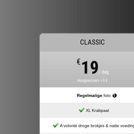
CLASSIC
€
19
/ dag
Hoogseizoen +3 €
Regelmatige
foto
XL Krabpaal
A volonté droge brokjes & natte voedin