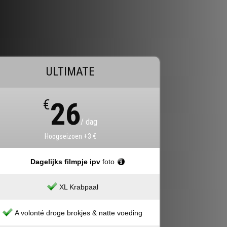
ULTIMATE
€
26
/ dag
Hoogseizoen +3 €
Dagelijks filmpje ipv
foto
XL Krabpaal
A volonté droge brokjes & natte voeding