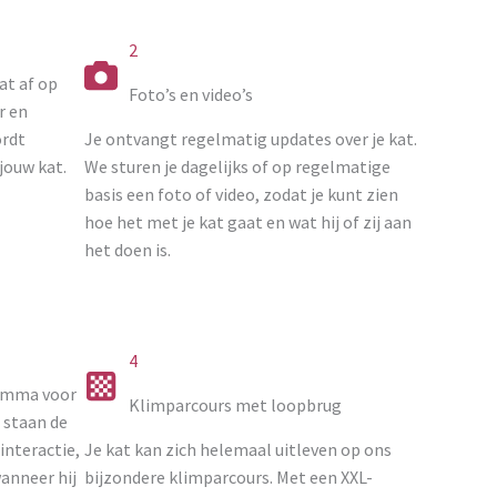
2
at af op
Foto’s en video’s
r en
ordt
Je ontvangt regelmatig updates over je kat.
jouw kat.
We sturen je dagelijks of op regelmatige
basis een foto of video, zodat je kunt zien
hoe het met je kat gaat en wat hij of zij aan
het doen is.
4
ramma voor
Klimparcours met loopbrug
 staan de
interactie,
Je kat kan zich helemaal uitleven op ons
anneer hij
bijzondere klimparcours. Met een XXL-