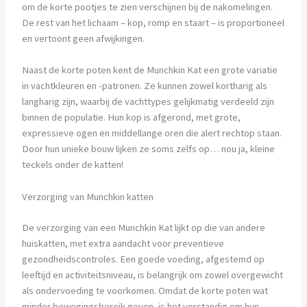
om de korte pootjes te zien verschijnen bij de nakomelingen.
De rest van het lichaam – kop, romp en staart – is proportioneel
en vertoont geen afwijkingen.
Naast de korte poten kent de Munchkin Kat een grote variatie
in vachtkleuren en -patronen. Ze kunnen zowel kortharig als
langharig zijn, waarbij de vachttypes gelijkmatig verdeeld zijn
binnen de populatie. Hun kop is afgerond, met grote,
expressieve ogen en middellange oren die alert rechtop staan.
Door hun unieke bouw lijken ze soms zelfs op… nou ja, kleine
teckels onder de katten!
Verzorging van Munchkin katten
De verzorging van een Munchkin Kat lijkt op die van andere
huiskatten, met extra aandacht voor preventieve
gezondheidscontroles. Een goede voeding, afgestemd op
leeftijd en activiteitsniveau, is belangrijk om zowel overgewicht
als ondervoeding te voorkomen. Omdat de korte poten wat
minder bewegingsbereik geven, is het verstandig om hun