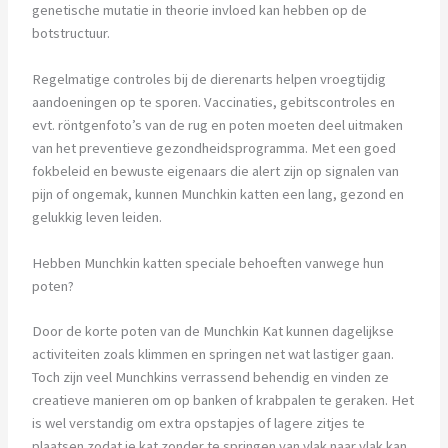
genetische mutatie in theorie invloed kan hebben op de
botstructuur.
Regelmatige controles bij de dierenarts helpen vroegtijdig
aandoeningen op te sporen. Vaccinaties, gebitscontroles en
evt. röntgenfoto’s van de rug en poten moeten deel uitmaken
van het preventieve gezondheidsprogramma. Met een goed
fokbeleid en bewuste eigenaars die alert zijn op signalen van
pijn of ongemak, kunnen Munchkin katten een lang, gezond en
gelukkig leven leiden.
Hebben Munchkin katten speciale behoeften vanwege hun
poten?
Door de korte poten van de Munchkin Kat kunnen dagelijkse
activiteiten zoals klimmen en springen net wat lastiger gaan.
Toch zijn veel Munchkins verrassend behendig en vinden ze
creatieve manieren om op banken of krabpalen te geraken. Het
is wel verstandig om extra opstapjes of lagere zitjes te
plaatsen zodat je kat zonder te springen van vlak naar vlak kan