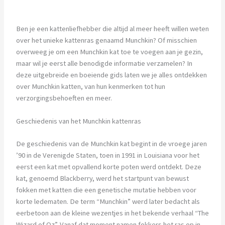
Ben je een kattenliefhebber die altijd al meer heeft willen weten
over het unieke kattenras genaamd Munchkin? Of misschien
overweeg je om een Munchkin kat toe te voegen aan je gezin,
maar wil je eerst alle benodigde informatie verzamelen? In
deze uitgebreide en boeiende gids laten we je alles ontdekken
over Munchkin katten, van hun kenmerken tot hun
verzorgingsbehoeften en meer.
Geschiedenis van het Munchkin kattenras
De geschiedenis van de Munchkin kat begint in de vroege jaren
’90 in de Verenigde Staten, toen in 1991 in Louisiana voor het
eerst een kat met opvallend korte poten werd ontdekt. Deze
kat, genoemd Blackberry, werd het startpunt van bewust
fokken met katten die een genetische mutatie hebben voor
korte ledematen. De term “Munchkin” werd later bedacht als
eerbetoon aan de kleine wezentjes in het bekende verhaal “The
Wizard of Oz”. Vanaf dat moment namen fokkers het ras op in