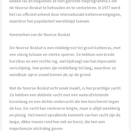
unieke ras en begonnen ze met gerichte fokprogramma’s om
de Noorse Boskat te behouden en te verbeteren. In 1977 werd
het ras officieel erkend door internationale kattenverenigingen,
waardoor hun populariteit wereldwijd toenam.
Kenmerken van de Noorse Boskat
De Noorse Boskat is een middelgroot tot groot kattenras, met
een stevig lichaam en sterke spieren. Ze hebben een brede
borstkas en een rechte rug, wat bijdraagt aan hun imposante
verschijning. Hun poten zijn middellang tot lang, waardoor ze
wendbaar zijn in zowel bomen als op de grond.
Wat de Noorse Boskat echt uniek maakt, is hun prachtige vacht.
Ze hebben een dubbele vacht met een waterafstotende
bovenlaag en een dichte ondervacht die hen beschermt tegen
de kou. De vacht kan variëren in lengte, maar is altijd weelderig
en pluizig. Het meest opvallende kenmerk van hun vacht zijn de
lange, dikke manen rond hun nek en borst, die hen een
majestueuze uitstraling geven.