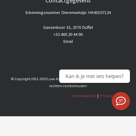
Contactgegevens
Erkenningsnummer Dierenwelzijn: HK40107124
Ganzenkoor 33, 2570 Duffel
+32 460 20 44 90
Email
Kan ik je met iets helpen?
© Copyright 2021-2025 Luxe-Kattenhotel |
Goedkope webhosting
© Alle
rechten voorbehouden
Voorwaarden
|
Privacy & Policy
Nederlands
English
(
Engels
)