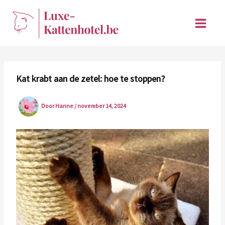
Ga
naar
de
inhoud
Kat krabt aan de zetel: hoe te stoppen?
Door
Hanne
/
november 14, 2024