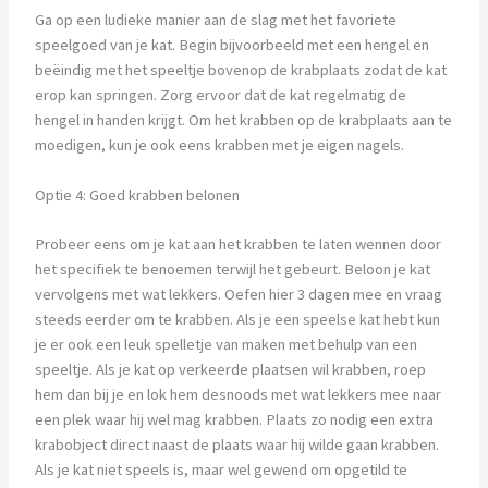
Ga op een ludieke manier aan de slag met het favoriete
speelgoed van je kat. Begin bijvoorbeeld met een hengel en
beëindig met het speeltje bovenop de krabplaats zodat de kat
erop kan springen. Zorg ervoor dat de kat regelmatig de
hengel in handen krijgt. Om het krabben op de krabplaats aan te
moedigen, kun je ook eens krabben met je eigen nagels.
Optie 4: Goed krabben belonen
Probeer eens om je kat aan het krabben te laten wennen door
het specifiek te benoemen terwijl het gebeurt. Beloon je kat
vervolgens met wat lekkers. Oefen hier 3 dagen mee en vraag
steeds eerder om te krabben. Als je een speelse kat hebt kun
je er ook een leuk spelletje van maken met behulp van een
speeltje. Als je kat op verkeerde plaatsen wil krabben, roep
hem dan bij je en lok hem desnoods met wat lekkers mee naar
een plek waar hij wel mag krabben. Plaats zo nodig een extra
krabobject direct naast de plaats waar hij wilde gaan krabben.
Als je kat niet speels is, maar wel gewend om opgetild te