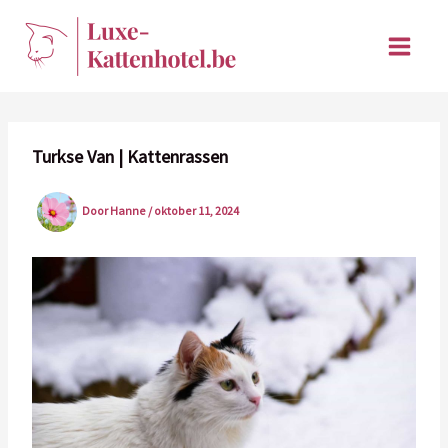
Ga
naar
de
inhoud
Turkse Van | Kattenrassen
Door
Hanne
/
oktober 11, 2024