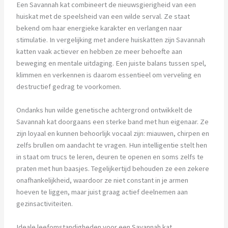
Een Savannah kat combineert de nieuwsgierigheid van een
huiskat met de speelsheid van een wilde serval. Ze staat
bekend om haar energieke karakter en verlangen naar
stimulatie. In vergelijking met andere huiskatten zijn Savannah
katten vaak actiever en hebben ze meer behoefte aan
beweging en mentale uitdaging. Een juiste balans tussen spel,
klimmen en verkennen is daarom essentieel om verveling en
destructief gedrag te voorkomen.
Ondanks hun wilde genetische achtergrond ontwikkelt de
Savannah kat doorgaans een sterke band met hun eigenaar. Ze
zijn loyaal en kunnen behoorlijk vocaal zijn: miauwen, chirpen en
zelfs brullen om aandacht te vragen. Hun intelligentie stelt hen
in staat om trucs te leren, deuren te openen en soms zelfs te
praten met hun baasjes. Tegelijkertijd behouden ze een zekere
onafhankelijkheid, waardoor ze niet constant in je armen
hoeven te liggen, maar juist graag actief deelnemen aan
gezinsactiviteiten.
Ideale leefomstandigheden voor een Savannah kat