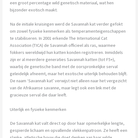
een groot percentage wild genetisch materiaal, wat hen
bijzonder exotisch maakt.
Na de initiale kruisingen werd de Savannah kat verder gefokt
om zowel fysieke kenmerken als temperamenteigenschappen
te stabiliseren. In 2001 erkende The International Cat
Association (TICA) de Savannah officieel als ras, waarmee
fokkers wereldwijd hun katten konden registreren. Inmiddels
zijn er al meerdere generaties Savannah katten (tot F5+),
waarbij de genetische band met de oorspronkelijke serval
geleidelijk afneemt, maar het exotische uiterlijk behouden blijft.
De naam ‘Savannah kat’ verwijst niet alleen naar het vergezicht
van de Afrikaanse savanne, maar legt ook een link met de
gracieuze serval die daar leeft.
Uiterlijk en fysieke kenmerken
De Savannah kat valt direct op door haar opmerkelijke lengte,
gespierde lichaam en opvallende vlekkenpatroon. Ze heeft een
slanke, atletische bouw die doet denken aan haar wilde