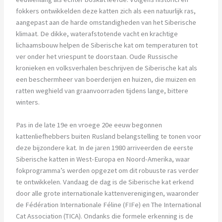
fokkers ontwikkelden deze katten zich als een natuurlijk ras,
aangepast aan de harde omstandigheden van het Siberische
klimaat. De dikke, waterafstotende vacht en krachtige
lichaamsbouw helpen de Siberische kat om temperaturen tot
ver onder het vriespunt te doorstaan. Oude Russische
kronieken en volksverhalen beschrijven de Siberische kat als
een beschermheer van boerderijen en huizen, die muizen en
ratten weghield van graanvoorraden tijdens lange, bittere
winters.
Pas in de late 19e en vroege 20e eeuw begonnen
kattenliefhebbers buiten Rusland belangstelling te tonen voor
deze bijzondere kat. In de jaren 1980 arriveerden de eerste
Siberische katten in West-Europa en Noord-Amerika, waar
fokprogramma’s werden opgezet om dit robuuste ras verder
te ontwikkelen. Vandaag de dag is de Siberische kat erkend
door alle grote internationale kattenverenigingen, waaronder
de Fédération Internationale Féline (FIFe) en The International
Cat Association (TICA). Ondanks die formele erkenning is de