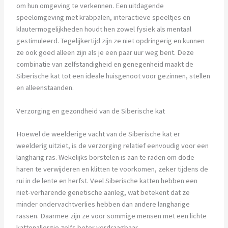
om hun omgeving te verkennen. Een uitdagende
speelomgeving met krabpalen, interactieve speeltjes en
klautermogelijkheden houdt hen zowel fysiek als mentaal
gestimuleerd. Tegelijkertijd zijn ze niet opdringerig en kunnen
ze ook goed alleen zijn als je een paar uur weg bent. Deze
combinatie van zelfstandigheid en genegenheid maakt de
Siberische kat tot een ideale huisgenoot voor gezinnen, stellen
en alleenstaanden.
Verzorging en gezondheid van de Siberische kat
Hoewel de weelderige vacht van de Siberische kat er
weelderig uitziet, is de verzorging relatief eenvoudig voor een
langharig ras. Wekelijks borstelen is aan te raden om dode
haren te verwijderen en klitten te voorkomen, zeker tijdens de
rui in de lente en herfst. Veel Siberische katten hebben een
niet-verharende genetische aanleg, wat betekent dat ze
minder ondervachtverlies hebben dan andere langharige
rassen. Daarmee zijn ze voor sommige mensen met een lichte
kattenallergie zelfs beter verdraagbaar.