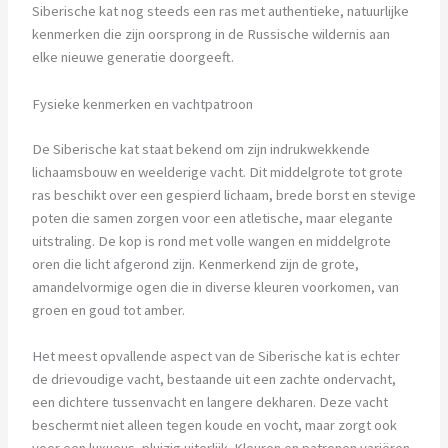
Siberische kat nog steeds een ras met authentieke, natuurlijke
kenmerken die zijn oorsprong in de Russische wildernis aan
elke nieuwe generatie doorgeeft.
Fysieke kenmerken en vachtpatroon
De Siberische kat staat bekend om zijn indrukwekkende
lichaamsbouw en weelderige vacht. Dit middelgrote tot grote
ras beschikt over een gespierd lichaam, brede borst en stevige
poten die samen zorgen voor een atletische, maar elegante
uitstraling. De kop is rond met volle wangen en middelgrote
oren die licht afgerond zijn. Kenmerkend zijn de grote,
amandelvormige ogen die in diverse kleuren voorkomen, van
groen en goud tot amber.
Het meest opvallende aspect van de Siberische kat is echter
de drievoudige vacht, bestaande uit een zachte ondervacht,
een dichtere tussenvacht en langere dekharen. Deze vacht
beschermt niet alleen tegen koude en vocht, maar zorgt ook
voor een luxueus, pluizig uiterlijk. Kleuren en patronen variëren