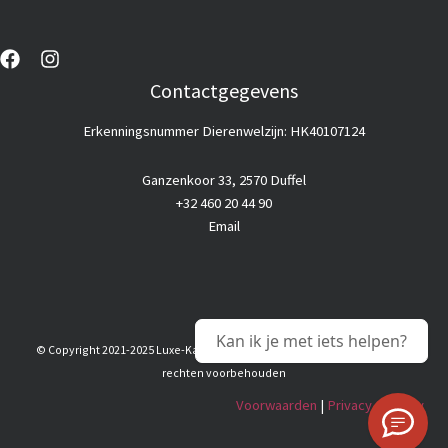
Contactgegevens
Erkenningsnummer Dierenwelzijn: HK40107124
Ganzenkoor 33, 2570 Duffel
+32 460 20 44 90
Email
Kan ik je met iets helpen?
© Copyright 2021-2025 Luxe-Kattenhotel |
Goedkope webhosting
© Alle
rechten voorbehouden
Voorwaarden
|
Privacy & Policy