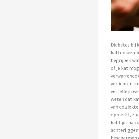
Diabetes bij
katten wereldw
begrijpen wat 
of je kat mo
verwarrende d
verlichten va
vertellen ov
weten dat ka
van de ziekte
opmerkt, zoal
kat lijdt aan
achterliggend
beschermen en