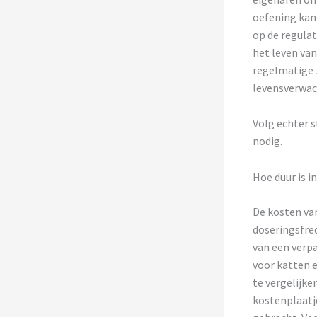
oefening kan 
op de regulat
het leven va
regelmatige 
levensverwac
Volg echter s
nodig.
Hoe duur is i
De kosten var
doseringsfre
van een verp
voor katten e
te vergelijke
kostenplaatj