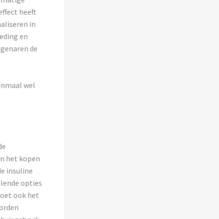
ffect heeft
aliseren in
oeding en
igenaren de
eenmaal wel
de
an het kopen
e insuline
llende opties
moet ook het
worden