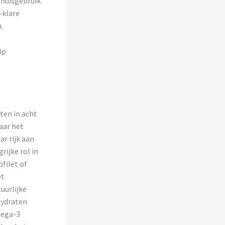
thuisgebruik
-klare
.
ip
ten in acht
aar het
r rijk aan
rijke rol in
filet of
et
uurlijke
hydraten
mega-3