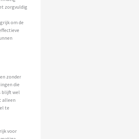
et zorgvuldig
grijk om de
ffectieve
kunnen
den zonder
ingen die
blijft wel
t alleen
el te
ijk voor
lmatige