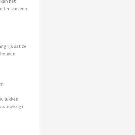
 kan het
ellen van een
angrijk dat ze
 houden.
en
ou lukken
rk aanwezig)