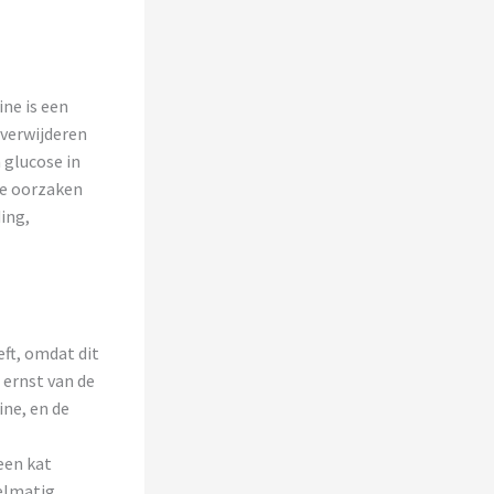
ine is een
verwijderen
 glucose in
ke oorzaken
ing,
eft, omdat dit
 ernst van de
ine, en de
een kat
elmatig