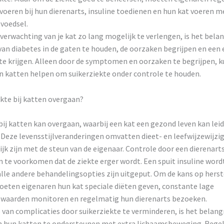
voeren bij hun dierenarts, insuline toedienen en hun kat voeren m
voedsel.
erwachting van je kat zo lang mogelijk te verlengen, is het belan
n diabetes in de gaten te houden, de oorzaken begrijpen en een e
te krijgen. Alleen door de symptomen en oorzaken te begrijpen, 
n katten helpen om suikerziekte onder controle te houden.
kte bij katten overgaan?
bij katten kan overgaan, waarbij een kat een gezond leven kan lei
Deze levensstijlveranderingen omvatten dieet- en leefwijzewijzig
jk zijn met de steun van de eigenaar. Controle door een dierenarts 
 te voorkomen dat de ziekte erger wordt. Een spuit insuline word
alle andere behandelingsopties zijn uitgeput. Om de kans op herst
oeten eigenaren hun kat speciale diëten geven, constante lage
waarden monitoren en regelmatig hun dierenarts bezoeken.
 van complicaties door suikerziekte te verminderen, is het belangr
 hun katten te ondersteunen met extra lichaamsbeweging. Rege