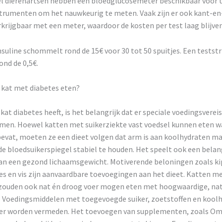
el dierenartsen hebben een bloedglucosemeter beschikbaar voor 
strumenten om het nauwkeurig te meten. Vaak zijn er ook kant-en
rkrijgbaar met een meter, waardoor de kosten per test laag blijven
insuline schommelt rond de 15€ voor 30 tot 50 spuitjes. Een teststr
nd de 0,5€.
kat met diabetes eten?
at diabetes heeft, is het belangrijk dat er speciale voedingsvereis
en. Hoewel katten met suikerziekte vast voedsel kunnen eten w
evat, moeten ze een dieet volgen dat arm is aan koolhydraten maa
e bloedsuikerspiegel stabiel te houden. Het speelt ook een belang
an een gezond lichaamsgewicht. Motiverende beloningen zoals kip
es en vis zijn aanvaardbare toevoegingen aan het dieet. Katten m
 zouden ook nat én droog voer mogen eten met hoogwaardige, nat
. Voedingsmiddelen met toegevoegde suiker, zoetstoffen en kool
er worden vermeden. Het toevoegen van supplementen, zoals O