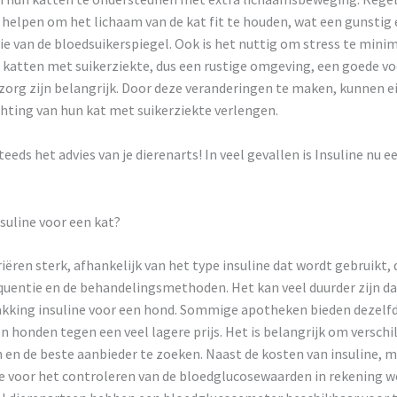
helpen om het lichaam van de kat fit te houden, wat een gunstig e
ie van de bloedsuikerspiegel. Ook is het nuttig om stress te minim
n katten met suikerziekte, dus een rustige omgeving, een goede v
zorg zijn belangrijk. Door deze veranderingen te maken, kunnen e
hting van hun kat met suikerziekte verlengen.
teeds het advies van je dierenarts! In veel gevallen is Insuline nu 
nsuline voor een kat?
iëren sterk, afhankelijk van het type insuline dat wordt gebruikt, 
quentie en de behandelingsmethoden. Het kan veel duurder zijn d
akking insuline voor een hond. Sommige apotheken bieden dezelfd
n honden tegen een veel lagere prijs. Het is belangrijk om verschi
n en de beste aanbieder te zoeken. Naast de kosten van insuline, 
e voor het controleren van de bloedglucosewaarden in rekening 