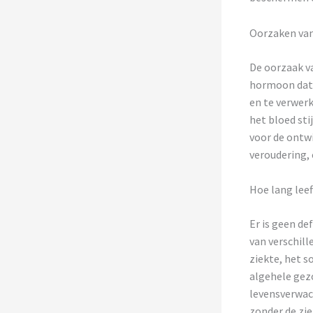
Oorzaken van 
De oorzaak va
hormoon dat 
en te verwerk
het bloed st
voor de ontwi
veroudering, 
Hoe lang leef
Er is geen de
van verschill
ziekte, het s
algehele gez
levensverwach
zonder de zi