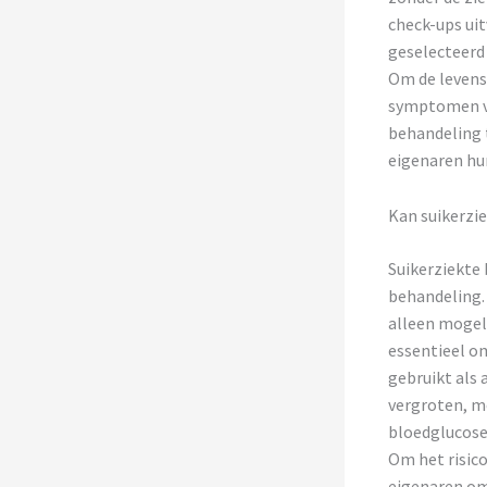
check-ups uit
geselecteerd 
Om de levensv
symptomen va
behandeling 
eigenaren hu
Kan suikerzie
Suikerziekte 
behandeling. 
alleen mogeli
essentieel om
gebruikt als 
vergroten, m
bloedglucose
Om het risico
eigenaren om