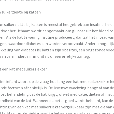
suikerziekte bij katten
n suikerziekte bij katten is meestal het gebrek aan insuline. Insul
door het lichaam wordt aangemaakt om glucose uit het bloed te 
en. Als de kat te weinig insuline produceert, dan zal het niveau van
ijgen, waardoor diabetes kan worden veroorzaakt. Andere mogelij
kkeling van diabetes bij katten zijn obesitas, een ongezonde voed
een verminderde immuniteit of een erfelijke aanleg.
t een kat met suikerziekte?
finitief antwoord op de vraag hoe lang een kat met suikerziekte le
ende factoren afhankelijk is. De levensverwachting hangt af van de
oort behandeling dat de kat krijgt, ofwel medicatie, diëten of insul
ondheid van de kat. Wanneer diabetes goed wordt beheerd, kan de
ting van een kat met suikerziekte vergelijkbaar zijn met die van 
ekte. Maar om de ziekte goed te beheersen, moeten eigenaren reg