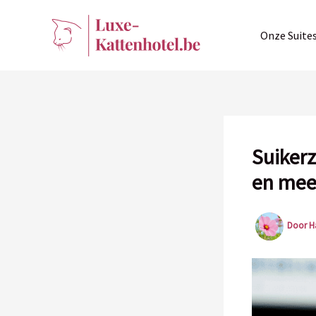
Ga
naar
Onze Suite
de
inhoud
Suikerz
en mee
Door
H