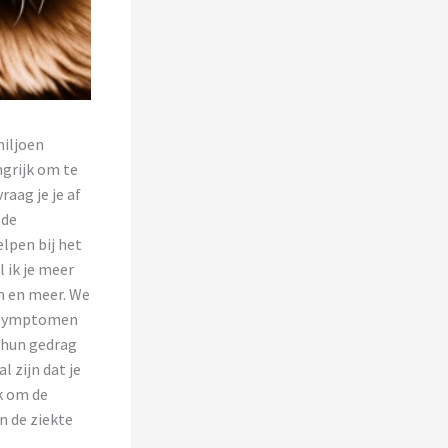
miljoen
angrijk om te
raag je je af
 de
elpen bij het
 ik je meer
n en meer. We
e symptomen
n hun gedrag
 zijn dat je
jk om de
n de ziekte