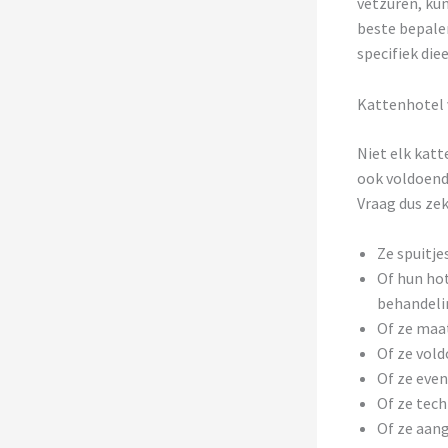
vetzuren, ku
beste bepale
specifiek die
Kattenhotel 
Niet elk katt
ook voldoende
Vraag dus zek
Ze spuitje
Of hun hot
behandeli
Of ze maat
Of ze vold
Of ze even
Of ze tec
Of ze aan