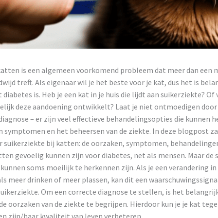
 katten is een algemeen voorkomend probleem dat meer dan een 
ijd treft. Als eigenaar wil je het beste voor je kat, dus het is bel
diabetes is. Heb je een kat in je huis die lijdt aan suikerziekte? Of v
gelijk deze aandoening ontwikkelt? Laat je niet ontmoedigen door
iagnose – er zijn veel effectieve behandelingsopties die kunnen h
n symptomen en het beheersen van de ziekte. In deze blogpost zal
er suikerziekte bij katten: de oorzaken, symptomen, behandelinge
tten gevoelig kunnen zijn voor diabetes, net als mensen. Maar d
 kunnen soms moeilijk te herkennen zijn. Als je een verandering i
s meer drinken of meer plassen, kan dit een waarschuwingssignaal
 suikerziekte. Om een correcte diagnose te stellen, is het belangri
e oorzaken van de ziekte te begrijpen. Hierdoor kun je je kat tege
 zijn/haar kwaliteit van leven verbeteren.