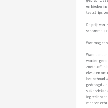
gebracht. Ve
en bieden in
teststrips ve
De prijs van 
schommelt ro
Wat mag een 
Wanneer een k
worden genom
zoetstoffen b
eiwitten om d
het behoud v
gedroogd vle
suikerziekte
ingrediënten
moeten echt