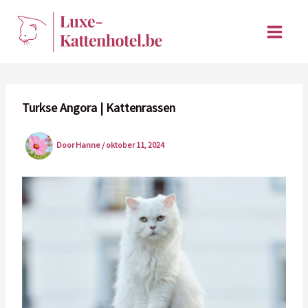
Ga
naar
de
inhoud
Turkse Angora | Kattenrassen
Door
Hanne
/
oktober 11, 2024