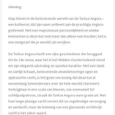
Inleiding
Stap binnen in de betoverende wereld van de Turkse Angora –
een kattenras dat zijn naam ontleent aan de prachtige Angora-
geitenwol. Met een majestueuze persoonlijkheid en unieke
kenmerken is deze kat veel meer dan alleen een huisdier; het is
een metgezel die je wereld zal verrijken.
De Turkse Angora heeft een rijke geschiedenis die teruggaat
tot de 14e eeuw, waar het in het Midden-Oosten bekend stond
om zijn elegante uitstraling en speelse karakter. Met een slank
en sierlijk lichaam, betoverende amandelvormige ogen en
zijdezachte vacht, is het geen verrassing dat deze kat al
eeuwenlang bewonderaars over de hele wereld charmeert.
Verkrijgbaar in een scala van kleuren, van sneeuwwit tot
schildpadpatroon, straalt de Turkse Angora ware gratie uit. Met
haar lange pluizige vacht vereist dit ras regelmatige verzorging
en aandacht, maar de beloning van een glanzende en klitvrije
vacht is het zeker waard.